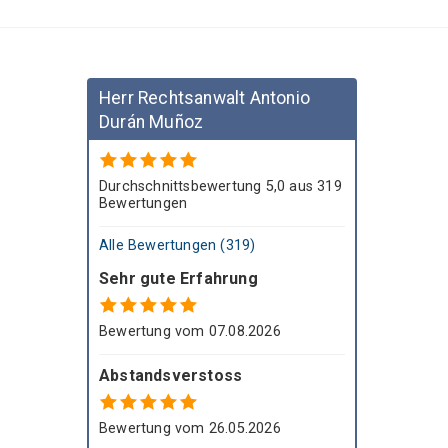
N
I
Herr Rechtsanwalt Antonio
O
Durán Muñoz
D
Durchschnittsbewertung 5,0 aus 319
U
Bewertungen
R
Alle Bewertungen (319)
Sehr gute Erfahrung
Á
Bewertung vom 07.08.2026
N
Abstandsverstoss
M
U
Bewertung vom 26.05.2026