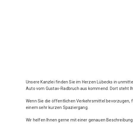
A
N
W
A
L
T
Unsere Kanzlei finden Sie im Herzen Lübecks in unmitt
A
Auto vom Gustav-Radbruch aus kommend. Dort steht Ih
N
Wenn Sie die öffentlichen Verkehrsmittel bevorzugen, 
einem sehr kurzen Spaziergang.
T
Wir helfen Ihnen gerne mit einer genauen Beschreibung.
O