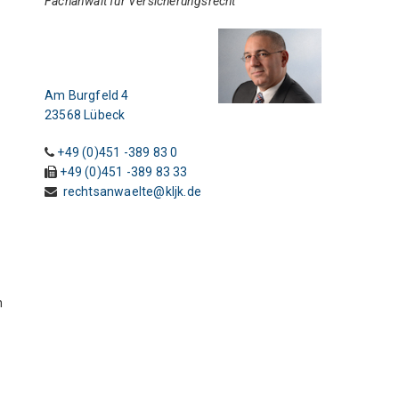
Fachanwalt für Versicherungsrecht
N
k
Am Burgfeld 4
23568 Lübeck
+49 (0)451 -389 83 0
+49 (0)451 -389 83 33
rechtsanwaelte@kljk.de
h