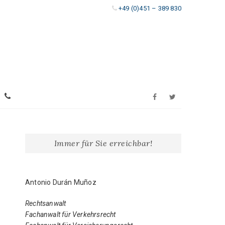
+49 (0)451 – 389 830
T
T
F
w
E
a
i
L
Immer für Sie erreichbar!
c
t
E
e
t
Antonio Durán Muñoz
b
e
F
o
r
Rechtsanwalt
O
Fachanwalt für Verkehrsrecht
o