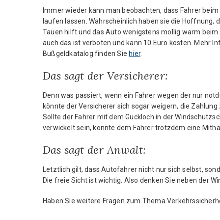
N
Immer wieder kann man beobachten, dass Fahrer beim
laufen lassen. Wahrscheinlich haben sie die Hoffnung, 
I
Tauen hilft und das Auto wenigstens mollig warm beim E
auch das ist verboten und kann 10 Euro kosten. Mehr 
O
Bußgeldkatalog finden Sie
hier
.
Das sagt der Versicherer:
D
Denn was passiert, wenn ein Fahrer wegen der nur notdü
U
könnte der Versicherer sich sogar weigern, die Zahlun
Sollte der Fahrer mit dem Guckloch in der Windschutzsch
R
verwickelt sein, könnte dem Fahrer trotzdem eine Mith
Á
Das sagt der Anwalt:
N
Letztlich gilt, dass Autofahrer nicht nur sich selbst, s
Die freie Sicht ist wichtig. Also denken Sie neben der 
M
Haben Sie weitere Fragen zum Thema Verkehrssicherhei
U