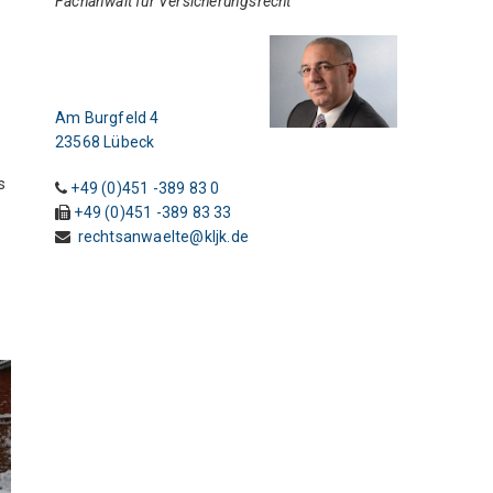
Fachanwalt für Versicherungsrecht
N
k
Am Burgfeld 4
23568 Lübeck
s
+49 (0)451 -389 83 0
+49 (0)451 -389 83 33
rechtsanwaelte@kljk.de