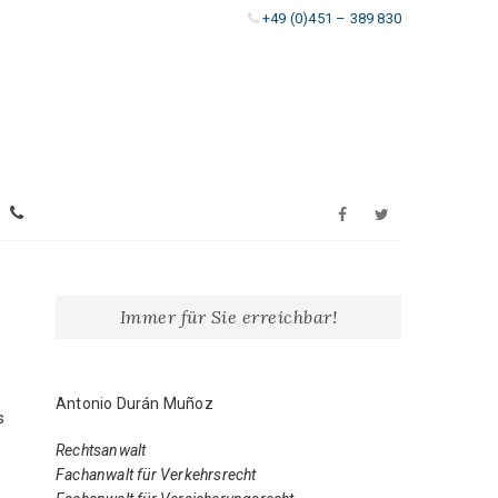
+49 (0)451 – 389 830
T
T
F
w
E
a
i
L
Immer für Sie erreichbar!
c
t
E
e
t
Antonio Durán Muñoz
b
e
F
s
o
r
Rechtsanwalt
O
Fachanwalt für Verkehrsrecht
o