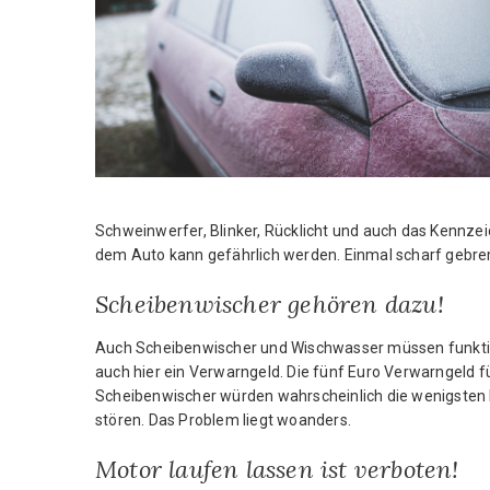
A
N
W
A
L
Schweinwerfer, Blinker, Rücklicht und auch das Kennze
dem Auto kann gefährlich werden. Einmal scharf gebrems
T
Scheibenwischer gehören dazu!
A
Auch Scheibenwischer und Wischwasser müssen funktio
N
auch hier ein Verwarngeld. Die fünf Euro Verwarngeld 
Scheibenwischer würden wahrscheinlich die wenigsten F
T
stören. Das Problem liegt woanders.
O
Motor laufen lassen ist verboten!